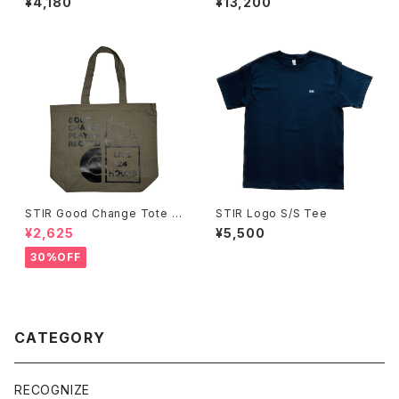
¥4,180
¥13,200
STIR Good Change Tote B
STIR Logo S/S Tee
ag
¥2,625
¥5,500
30%OFF
CATEGORY
RECOGNIZE