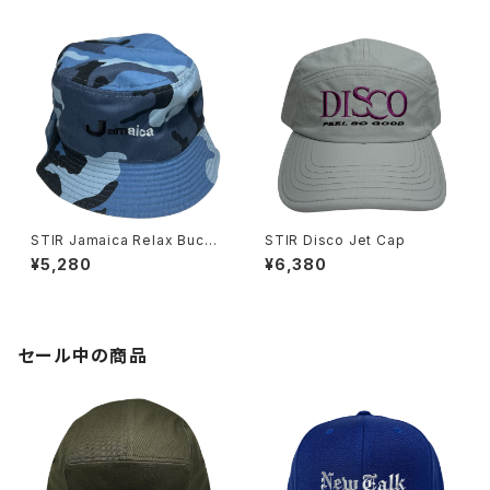
STIR Jamaica Relax Bucke
STIR Disco Jet Cap
t Hat
¥5,280
¥6,380
セール中の商品