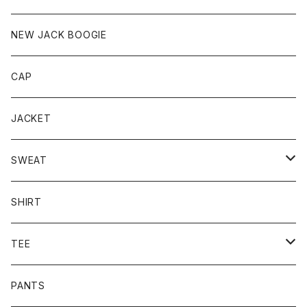
NEW JACK BOOGIE
CAP
JACKET
SWEAT
CREW
SHIRT
HOODIE
TEE
L/S TEE
PANTS