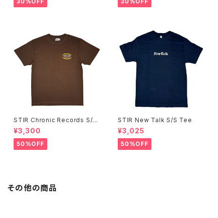
30%OFF
30%OFF
STIR Chronic Records S/S
STIR New Talk S/S Tee
Tee
¥3,300
¥3,025
50%OFF
50%OFF
その他の商品