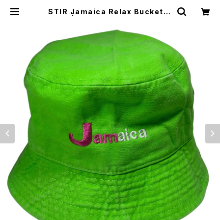
STIR Jamaica Relax Bucket H
at | STIR ONLINE STORE