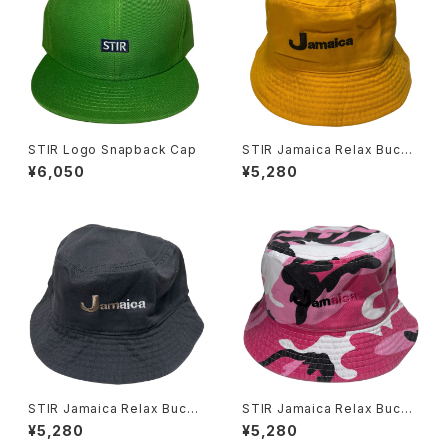
STIR Logo Snapback Cap
STIR Jamaica Relax Bucke
t Hat
¥6,050
¥5,280
STIR Jamaica Relax Bucke
STIR Jamaica Relax Bucke
t Hat
t Hat
¥5,280
¥5,280