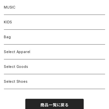
S/S TEE
MUSIC
KIDS
Bag
Select Apparel
Select Goods
Select Shoes
商品一覧に戻る