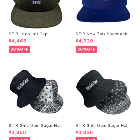
STIR Logo Jet Cap
STIR New Talk Snapback
Cap
¥4,466
¥4,620
30%OFF
30%OFF
STIR Girls Dem Sugar Hat
STIR Girls Dem Sugar Hat
¥3,850
¥3,850