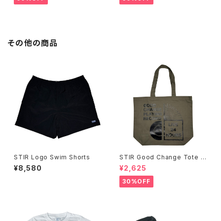
その他の商品
STIR Logo Swim Shorts
STIR Good Change Tote B
ag
¥8,580
¥2,625
30%OFF