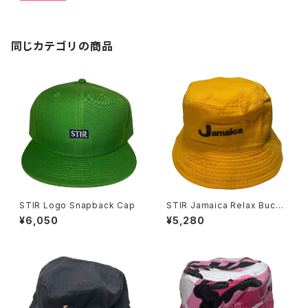
同じカテゴリの商品
STIR Logo Snapback Cap
STIR Jamaica Relax Bucke
t Hat
¥6,050
¥5,280