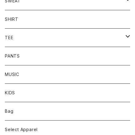
SWEAT
CREW
SHIRT
HOODIE
TEE
L/S TEE
PANTS
S/S TEE
MUSIC
KIDS
Bag
Select Apparel