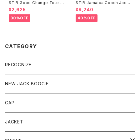
STIR Good Change Tote B
STIR Jamaica Coach Jack
ag
et
¥2,625
¥9,240
30%OFF
40%OFF
CATEGORY
RECOGNIZE
NEW JACK BOOGIE
CAP
JACKET