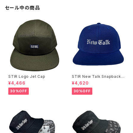
セール中の商品
STIR Logo Jet Cap
STIR New Talk Snapback
Cap
¥4,466
¥4,620
30%OFF
30%OFF