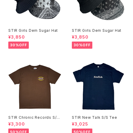
STIR Girls Dem Sugar Hat
STIR Girls Dem Sugar Hat
¥3,850
¥3,850
30%OFF
30%OFF
STIR Chronic Records S/S
STIR New Talk S/S Tee
Tee
¥3,300
¥3,025
50%OFF
50%OFF