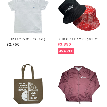
STIR Family #1 S/S Tee (12
STIR Girls Dem Sugar Hat
0~140)
¥2,750
¥3,850
30%OFF