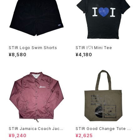
STIR Logo Swim Shorts
STIR I♡I Mini Tee
¥8,580
¥4,180
STIR Jamaica Coach Jack
STIR Good Change Tote B
et
ag
¥9,240
¥2,625