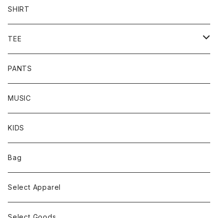
CREW
SHIRT
HOODIE
TEE
L/S TEE
PANTS
S/S TEE
MUSIC
KIDS
Bag
Select Apparel
Select Goods