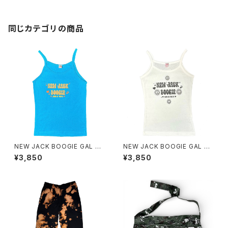
同じカテゴリの商品
NEW JACK BOOGIE GAL Ca
NEW JACK BOOGIE GAL Ca
misole
misole
¥3,850
¥3,850