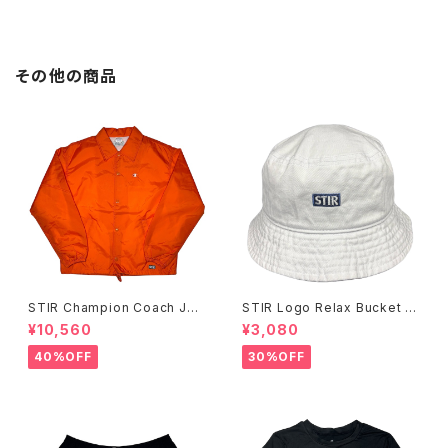
その他の商品
STIR Champion Coach Jac
STIR Logo Relax Bucket H
ket
at
¥10,560
¥3,080
40%OFF
30%OFF