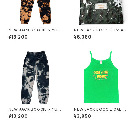
NEW JACK BOOGIE × YUKI
NEW JACK BOOGIE Tyvek
DYE 12.0oz SWEAT PANTS
®︎ Digital Patten Musette
¥13,200
¥6,380
NEW JACK BOOGIE × YUKI
NEW JACK BOOGIE GAL Ca
DYE 12.0oz SWEAT PANTS
misole
¥13,200
¥3,850