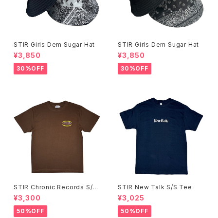
STIR Girls Dem Sugar Hat
STIR Girls Dem Sugar Hat
¥3,850
¥3,850
30%OFF
30%OFF
STIR Chronic Records S/S
STIR New Talk S/S Tee
Tee
¥3,300
¥3,025
50%OFF
50%OFF