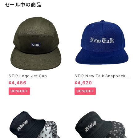
セール中の商品
STIR Logo Jet Cap
STIR New Talk Snapback
Cap
¥4,466
¥4,620
30%OFF
30%OFF