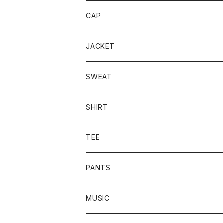
CAP
JACKET
SWEAT
CREW
SHIRT
HOODIE
TEE
L/S TEE
PANTS
S/S TEE
MUSIC