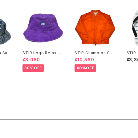
m Sug
STIR Logo Relax Bu
STIR Champion Coa
STIR 
cket Hat
ch Jacket
島ぞうり
¥3,080
¥10,560
¥3,3
30%OFF
40%OFF