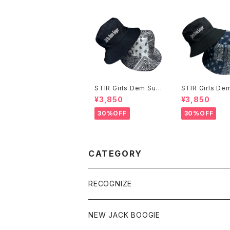
STIR Girls Dem Sug
STIR Girls De
ar Hat
ar Hat
¥3,850
¥3,850
30%OFF
30%OFF
CATEGORY
RECOGNIZE
NEW JACK BOOGIE