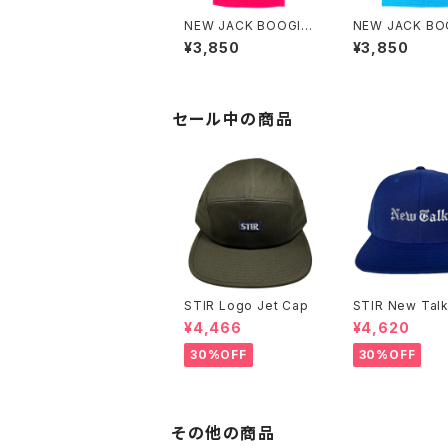
NEW JACK BOOGIE
NEW JACK BO
GAL Camisole
GAL Camisole
¥3,850
¥3,850
セール中の商品
STIR Logo Jet Cap
STIR New Talk
pback Cap
¥4,466
¥4,620
30%OFF
30%OFF
その他の商品