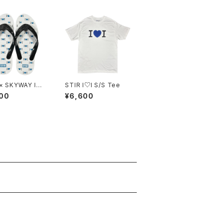
× SKYWAY I♡I
STIR I♡I S/S Tee
(24cm)
00
¥6,600