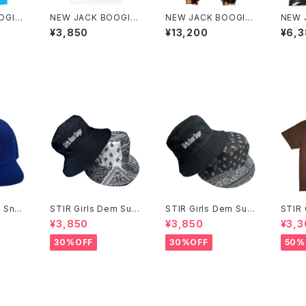
OGIE
NEW JACK BOOGIE
NEW JACK BOOGIE
NEW 
GAL Camisole
× YUKIDYE 12.0oz S
Tyvek
¥3,850
¥13,200
¥6,
WEAT PANTS
en M
 Sna
STIR Girls Dem Sug
STIR Girls Dem Sug
STIR 
ar Hat
ar Hat
ds S/
¥3,850
¥3,850
¥3,3
30%OFF
30%OFF
50%