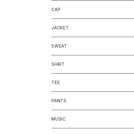
CAP
JACKET
SWEAT
CREW
SHIRT
HOODIE
TEE
L/S TEE
PANTS
S/S TEE
MUSIC