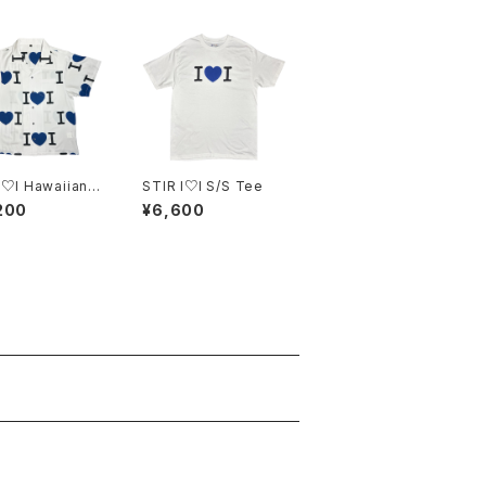
I♡I Hawaiian S
STIR I♡I S/S Tee
200
¥6,600