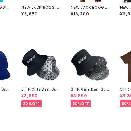
OGIE
NEW JACK BOOGIE
NEW JACK BOOGIE
NEW 
GAL Camisole
× YUKIDYE 12.0oz S
Tyvek
¥3,850
¥13,200
¥6,
WEAT PANTS
en M
 Sna
STIR Girls Dem Sug
STIR Girls Dem Sug
STIR 
ar Hat
ar Hat
ds S/
¥3,850
¥3,850
¥3,3
30%OFF
30%OFF
50%