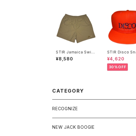
STIR Jamaica Swim
STIR Disco S
Shorts
ck Cap
¥8,580
¥4,620
30%OFF
CATEGORY
RECOGNIZE
NEW JACK BOOGIE