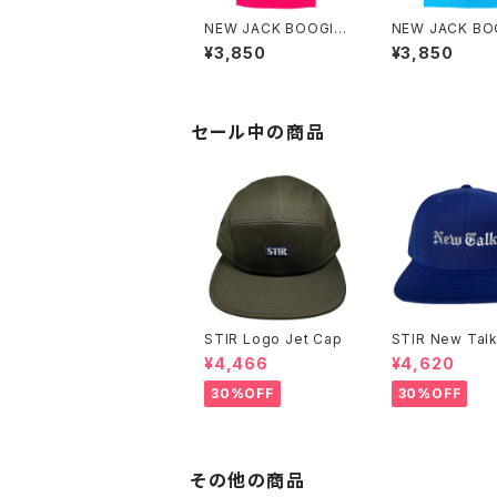
NEW JACK BOOGIE
NEW JACK BO
GAL Camisole
GAL Camisole
¥3,850
¥3,850
セール中の商品
STIR Logo Jet Cap
STIR New Talk
pback Cap
¥4,466
¥4,620
30%OFF
30%OFF
その他の商品