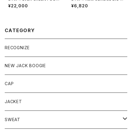
BALL Original Soccer Jers
ee
¥22,000
¥6,820
ey
CATEGORY
RECOGNIZE
NEW JACK BOOGIE
CAP
JACKET
SWEAT