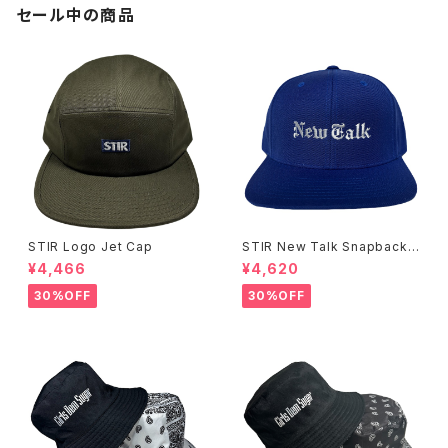
セール中の商品
STIR Logo Jet Cap
STIR New Talk Snapback
Cap
¥4,466
¥4,620
30%OFF
30%OFF