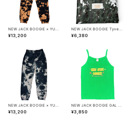
NEW JACK BOOGIE × YUKI
NEW JACK BOOGIE Tyvek
DYE 12.0oz SWEAT PANTS
®︎ Digital Patten Musette
¥13,200
¥6,380
NEW JACK BOOGIE × YUKI
NEW JACK BOOGIE GAL Ca
DYE 12.0oz SWEAT PANTS
misole
¥13,200
¥3,850