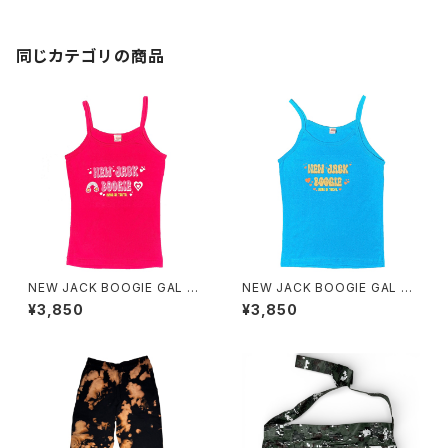
同じカテゴリの商品
NEW JACK BOOGIE GAL Ca
NEW JACK BOOGIE GAL Ca
misole
misole
¥3,850
¥3,850