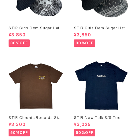
STIR Girls Dem Sugar Hat
STIR Girls Dem Sugar Hat
¥3,850
¥3,850
30%OFF
30%OFF
STIR Chronic Records S/S
STIR New Talk S/S Tee
Tee
¥3,300
¥3,025
50%OFF
50%OFF