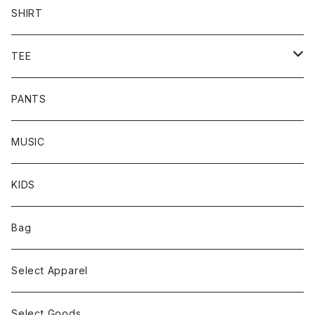
CREW
SHIRT
HOODIE
TEE
L/S TEE
PANTS
S/S TEE
MUSIC
KIDS
Bag
Select Apparel
Select Goods