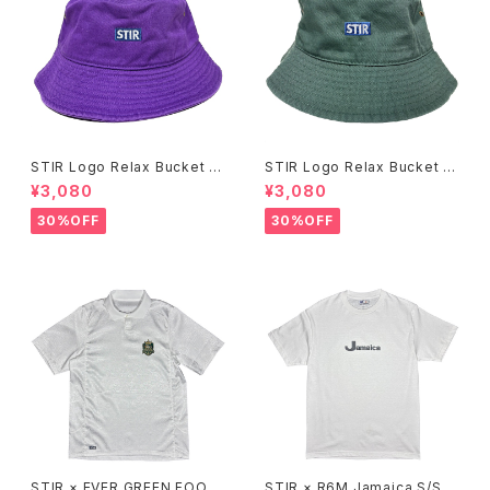
STIR Logo Relax Bucket H
STIR Logo Relax Bucket H
at
at
¥3,080
¥3,080
30%OFF
30%OFF
STIR × EVER GREEN FOOT
STIR × R6M Jamaica S/S T